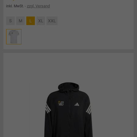
zzgl. Versand
inkl. MwSt.
S
M
L
XL
XXL