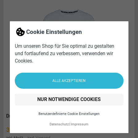
Cookie Einstellungen
Um unseren Shop für Sie optimal zu gestalten
und fortlaufend zu verbessern, verwenden wir
Cookies.
ALLE AKZEPTIEREN
NUR NOTWENDIGE COOKIES
Benutzerdefinierte Cookie Einstellungen
DresdenHALF Funktionsshirt Damen
Datenschutz
Impressum
Preis
39,00 €
zzgl. Versand
inkl. MwSt.