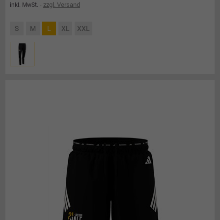
zzgl. Versand
inkl. MwSt.
S
M
L
XL
XXL