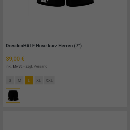
DresdenHALF Hose kurz Herren (7'')
Preis
39,00 €
zzgl. Versand
inkl. MwSt.
S
M
L
XL
XXL