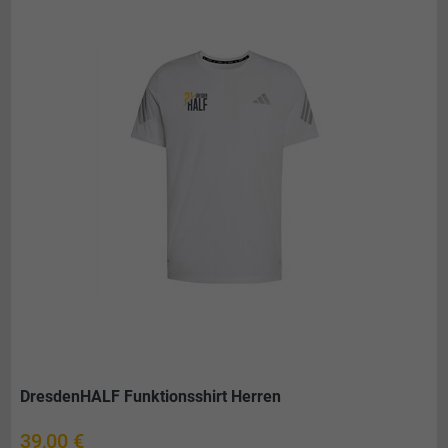
DresdenHALF Funktionsshirt Herren
Preis
39,00 €