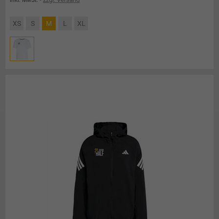
XS
S
M
L
XL