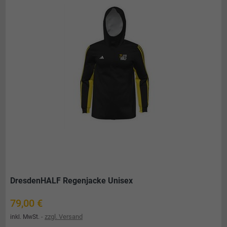
DresdenHALF Regenjacke Unisex
Preis
79,00 €
zzgl. Versand
inkl. MwSt.