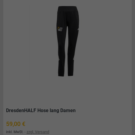
DresdenHALF Hose lang Damen
Preis
59,00 €
zzgl. Versand
inkl. MwSt.