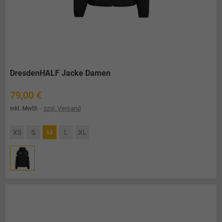
DresdenHALF Jacke Damen
Preis
79,00 €
zzgl. Versand
inkl. MwSt.
XS
S
M
L
XL