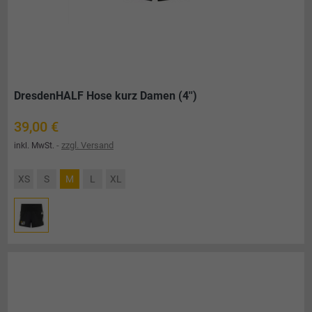
DresdenHALF Hose kurz Damen (4'')
Preis
39,00 €
zzgl. Versand
inkl. MwSt.
XS
S
M
L
XL