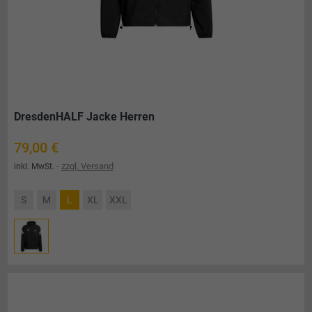
DresdenHALF Jacke Herren
Preis
79,00 €
zzgl. Versand
inkl. MwSt.
S
M
L
XL
XXL