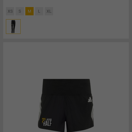
XS
S
M
L
XL